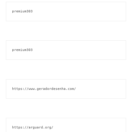
premium303
premium303
https://www.geradordesenha.com/
https://arguard.org/