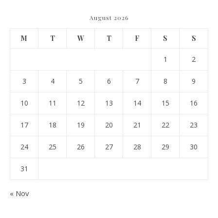
August 2026
M
T
W
T
F
S
S
1
2
3
4
5
6
7
8
9
10
11
12
13
14
15
16
17
18
19
20
21
22
23
24
25
26
27
28
29
30
31
« Nov