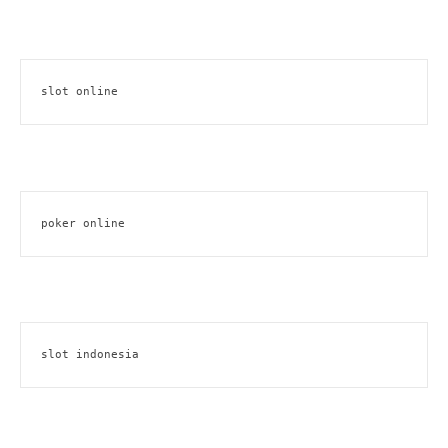
slot online
poker online
slot indonesia