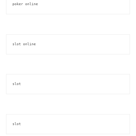
poker online
slot online
slot
slot