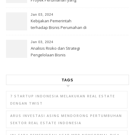
Sukses
Jan 03, 2024
Kebijakan Pemerintah
terhadap Bisnis Perumahan di
Indonesia
Jan 03, 2024
Analisis Risiko dan Strategi
Pengelolaan Bisnis
Perumahan
TAGS
7 STARTUP INDONESIA MELAKUKAN REAL ESTATE
DENGAN TWIST
ARUS INVESTASI ASING MENDORONG PERTUMBUHAN
SEKTOR REAL ESTATE INDONESIA