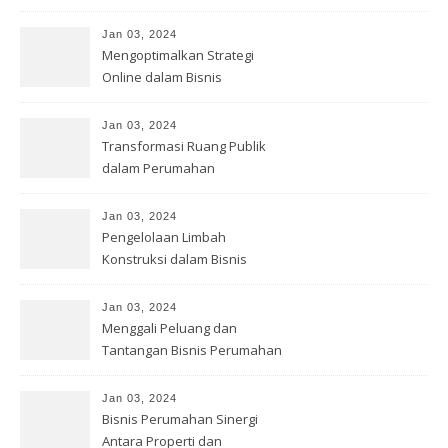
Jan 03, 2024
Mengoptimalkan Strategi
Online dalam Bisnis
Perumahan
Jan 03, 2024
Transformasi Ruang Publik
dalam Perumahan
Jan 03, 2024
Pengelolaan Limbah
Konstruksi dalam Bisnis
Perumahan
Jan 03, 2024
Menggali Peluang dan
Tantangan Bisnis Perumahan
di Indonesia
Jan 03, 2024
Bisnis Perumahan Sinergi
Antara Properti dan