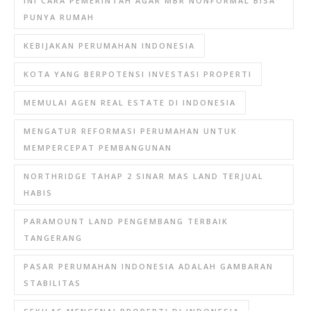
INI CARA PEMERINTAH AGAR MBR NONFORMAL BISA
PUNYA RUMAH
KEBIJAKAN PERUMAHAN INDONESIA
KOTA YANG BERPOTENSI INVESTASI PROPERTI
MEMULAI AGEN REAL ESTATE DI INDONESIA
MENGATUR REFORMASI PERUMAHAN UNTUK
MEMPERCEPAT PEMBANGUNAN
NORTHRIDGE TAHAP 2 SINAR MAS LAND TERJUAL
HABIS
PARAMOUNT LAND PENGEMBANG TERBAIK
TANGERANG
PASAR PERUMAHAN INDONESIA ADALAH GAMBARAN
STABILITAS