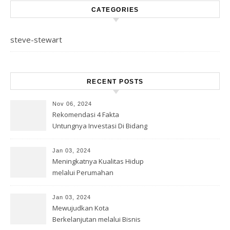
CATEGORIES
steve-stewart
RECENT POSTS
Nov 06, 2024
Rekomendasi 4 Fakta
Untungnya Investasi Di Bidang
Properti
Jan 03, 2024
Meningkatnya Kualitas Hidup
melalui Perumahan
Terintegrasi
Jan 03, 2024
Mewujudkan Kota
Berkelanjutan melalui Bisnis