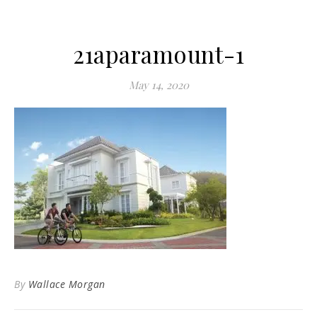
21aparamount-1
May 14, 2020
By
Wallace Morgan