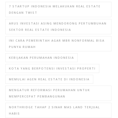
7 STARTUP INDONESIA MELAKUKAN REAL ESTATE
DENGAN TWIST
ARUS INVESTASI ASING MENDORONG PERTUMBUHAN
SEKTOR REAL ESTATE INDONESIA
INI CARA PEMERINTAH AGAR MBR NONFORMAL BISA
PUNYA RUMAH
KEBIJAKAN PERUMAHAN INDONESIA
KOTA YANG BERPOTENSI INVESTASI PROPERTI
MEMULAI AGEN REAL ESTATE DI INDONESIA
MENGATUR REFORMASI PERUMAHAN UNTUK
MEMPERCEPAT PEMBANGUNAN
NORTHRIDGE TAHAP 2 SINAR MAS LAND TERJUAL
HABIS