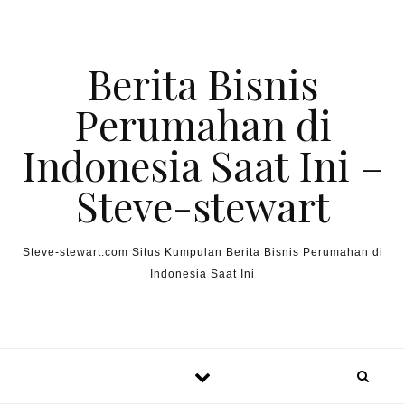
Skip to content
Berita Bisnis
Perumahan di
Indonesia Saat Ini –
Steve-stewart
Steve-stewart.com Situs Kumpulan Berita Bisnis Perumahan di
Indonesia Saat Ini