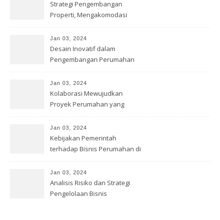
Strategi Pengembangan
Properti, Mengakomodasi
Dimasyarakat
Jan 03, 2024
Desain Inovatif dalam
Pengembangan Perumahan
Jan 03, 2024
Kolaborasi Mewujudkan
Proyek Perumahan yang
Sukses
Jan 03, 2024
Kebijakan Pemerintah
terhadap Bisnis Perumahan di
Indonesia
Jan 03, 2024
Analisis Risiko dan Strategi
Pengelolaan Bisnis
Perumahan