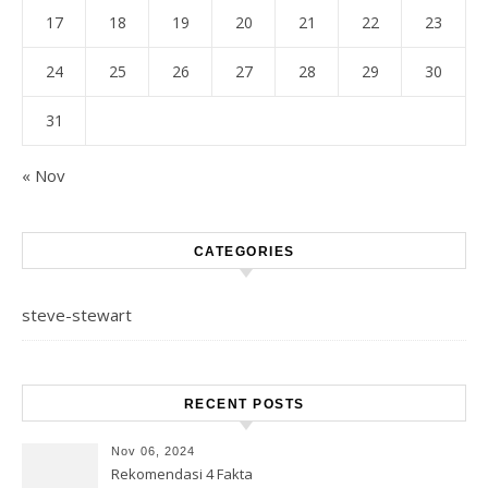
17
18
19
20
21
22
23
24
25
26
27
28
29
30
31
« Nov
CATEGORIES
steve-stewart
RECENT POSTS
Nov 06, 2024
Rekomendasi 4 Fakta