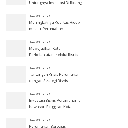
Untungnya Investasi Di Bidang
Properti
Jan 03, 2024
Meningkatnya Kualitas Hidup
melalui Perumahan
Terintegrasi
Jan 03, 2024
Mewujudkan Kota
Berkelanjutan melalui Bisnis
Perumahan
Jan 03, 2024
Tantangan Krisis Perumahan
dengan Strategi Bisnis
Tangguh
Jan 03, 2024
Investasi Bisnis Perumahan di
Kawasan Pinggiran Kota
Jan 03, 2024
Perumahan Berbasis