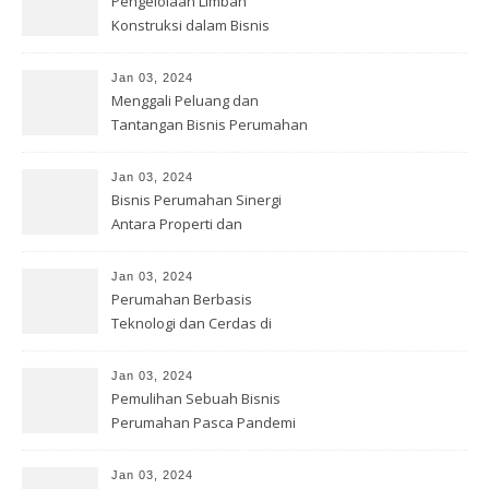
Pengelolaan Limbah
Konstruksi dalam Bisnis
Perumahan
Jan 03, 2024
Menggali Peluang dan
Tantangan Bisnis Perumahan
di Indonesia
Jan 03, 2024
Bisnis Perumahan Sinergi
Antara Properti dan
Pariwisata
Jan 03, 2024
Perumahan Berbasis
Teknologi dan Cerdas di
Indonesia
Jan 03, 2024
Pemulihan Sebuah Bisnis
Perumahan Pasca Pandemi
Jan 03, 2024